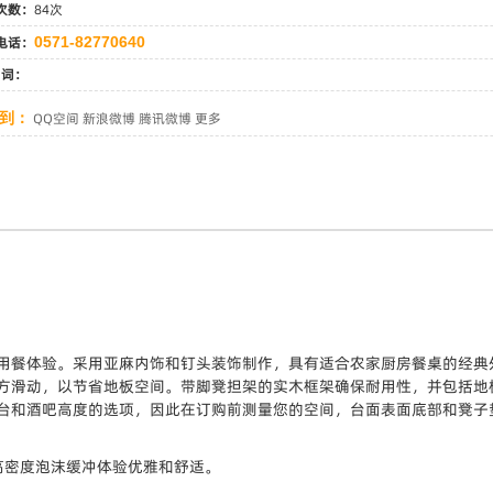
次数：
84次
电话：
0571-82770640
 词：
到：
QQ空间
新浪微博
腾讯微博
更多
用餐体验。采用亚麻内饰和钉头装饰制作，具有适合农家厨房餐桌的经典
方滑动，以节省地板空间。带脚凳担架的实木框架确保耐用性，并包括地
台和酒吧高度的选项，因此在订购前测量您的空间，台面表面底部和凳子
高密度泡沫缓冲体验优雅和舒适。