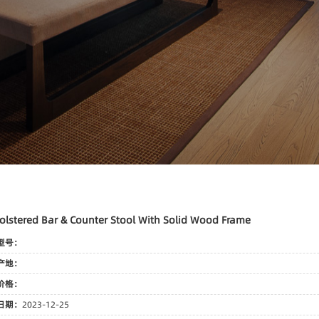
lstered Bar & Counter Stool With Solid Wood Frame
型号：
产地：
价格：
日期：
2023-12-25