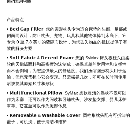
圆柱床塞
产品特点：
• 𝗕𝗲𝗱 𝗚𝗮𝗽 𝗙𝗶𝗹𝗹𝗲𝗿: 您的圆形枕头专为适合床垫的头部、足部或
侧面而设计，防止枕头、宠物、玩具和其他物体掉到床底下。它
专为 0 至 7.8 英寸的缝隙而设计，为您丢失物品的担忧提供了有
效的解决方案
• 𝗦𝗼𝗳𝘁 𝗙𝗮𝗯𝗿𝗶𝗰 & 𝗗𝗲𝗰𝗲𝗻𝘁 𝗙𝗼𝗮𝗺: 您的 SyMax 床头板枕头由柔
软的天鹅绒面料和高密度泡沫制成，确保卓越的耐用性和支撑性
而不会倒塌，为您提供最大的舒适度。我们压缩圆形枕头用于运
输，但您无需担心它会变形。只需摇晃几次，即可在长时间使用
后恢复其原始尺寸和形状
• 𝗠𝘂𝗹𝘁𝗶𝗳𝘂𝗻𝗰𝘁𝗶𝗼𝗻𝗮𝗹 𝗣𝗶𝗹𝗹𝗼𝘄: SyMax 柔软灵活的靠枕不仅可以
作为床塞，还可以作为阅读和卧铺枕头、沙发垫支撑、婴儿床护
罩等。它甚至可以作为腿部休息
• 𝗥𝗲𝗺𝗼𝘃𝗮𝗯𝗹𝗲 & 𝗪𝗮𝘀𝗵𝗮𝗯𝗹𝗲 𝗖𝗼𝘃𝗲𝗿: 圆柱形枕头配有可拆卸的
盖子，可机洗，便于清洁和维护