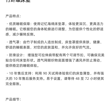
竹纤维床垫
产品特点：
・优质睡眠保障：使用记忆海绵床垫罩，体验更深沉、更具活力
的睡眠。它根据您的身体轮廓进行调整，为您提供个性化的舒适
感，减少辗转反侧。
・透气罩：由竹子制成的人造丝制成，床垫罩提供亲肤、健康、
舒适的睡眠表面，对您的皮肤温和，并允许良好的气流。
・防滑设计： 增强型可拉伸肩带配有两个可调节扣，可确保完美
贴合任何床垫形状。透气网眼织物底面增强了通风并防止滑动，
提供稳定的睡眠体验。
・10 年售后支持：利用 90 天试用体验我们的床垫薄垫，并有强
大的 10 年售后服务支持。易于设置，请等待 48 至 72 小时使其
完全膨胀。
产品细节：