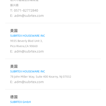
振兴路
T: 0571-82772840
E: adm@subrtex.com
美国
SUBRTEX HOUSEWARE INC
9935 Beverly Blvd Unit 3,
Pico Rivera,CA 90660
E: adm@subrtex.com
美国
SUBRTEX HOUSEWARE INC
78 John Miller Way, Suite 400 Kearny, NJ 07032
E: adm@subrtex.com
德国
SUBRTEX GmbH