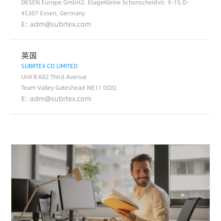
DESEN Europe GmbH2. EtageKleine Schonscheidstr. 9-15,D-
45307 Essen, Germany
E: adm@subrtex.com
英国
SUBRTEX CO LIMITED
Unit B K82 Third Avenue
Team Valley Gateshead NE11 OQQ
E: adm@subrtex.com