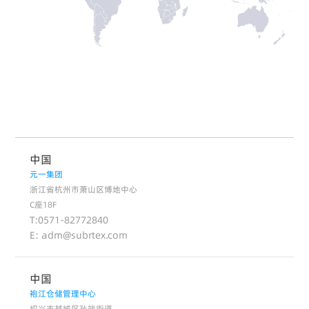
中国
元一集团
浙江省杭州市萧山区博地中心
C座18F
T:0571-82772840
E: adm@subrtex.com
中国
袍江仓储管理中心
绍兴市越城区孙端街道